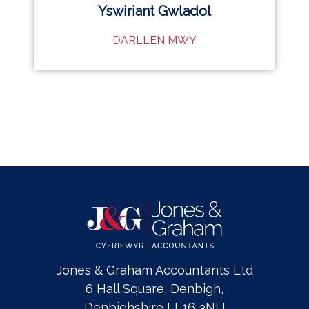
Yswiriant Gwladol
DARLLEN MWY
Jones & Graham Accountants Ltd
6 Hall Square, Denbigh,
Denbighshire LL16 3NU