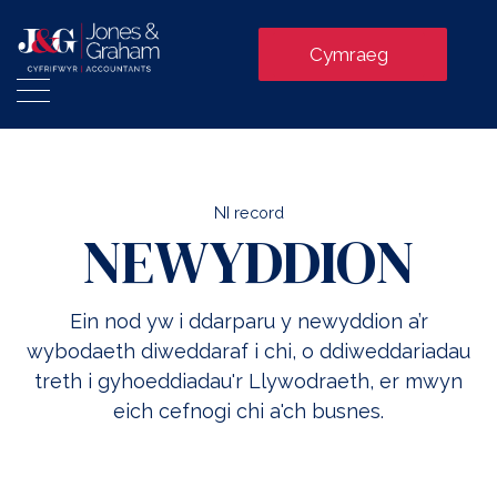
Cymraeg
NI record
NEWYDDION
Ein nod yw i ddarparu y newyddion a’r
wybodaeth diweddaraf i chi, o ddiweddariadau
treth i gyhoeddiadau'r Llywodraeth, er mwyn
eich cefnogi chi a'ch busnes.